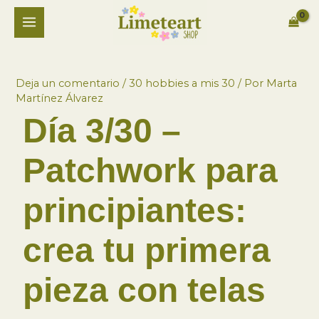
Ir
B
MAIN
al
u
contenido
MENU
s
c
Deja un comentario
/
30 hobbies a mis 30
/ Por
Marta
a
Martínez Álvarez
r
Día 3/30 –
p
o
Patchwork para
r
:
principiantes:
crea tu primera
pieza con telas