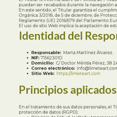
puedan ser recabados durante la navegación a 
En este sentido, el Titular garantiza el cumpli
Orgánica 3/2018, de 5 de diciembre, de Protec
Reglamento (UE) 2016/679 del Parlamento Europe
El uso de sitio Web implica la aceptación de esta
Identidad del Respo
Responsable:
Marta Martínez Álvarez.
NIF:
71562301D
Domicilio:
C/ Doctor Mérida Pérez, 38 2A
Correo electrónico:
info@limeteart.co
Sitio Web:
https://limeteart.com
Principios aplicados
En el tratamiento de sus datos personales, el T
protección de datos (RGPD):