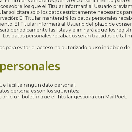
cia: El Titular siempre requerirá el consentimiento para 
icos sobre los que el Titular informará al Usuario previ
ar solicitará solo los datos estrictamente necesarios para e
servación: El Titular mantendrá los datos personales rec
amiento. El Titular informará al Usuario del plazo de cons
visará periódicamente las listas y eliminará aquellos regi
d: Los datos personales recabados serán tratados de tal 
as para evitar el acceso no autorizado o uso indebido de 
 personales
ue facilite ningún dato personal.
atos personales son los siguientes:
pción o un boletín que el Titular gestiona con MailPoet.