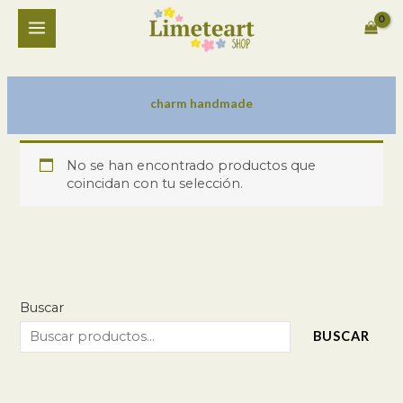
Ir
MAIN
al
contenido
MENU
charm handmade
No se han encontrado productos que
coincidan con tu selección.
Buscar
BUSCAR